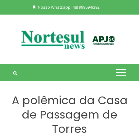
Skip
Nosso Whatsapp (48) 99969-9392
to
content
A polêmica da Casa
de Passagem de
Torres